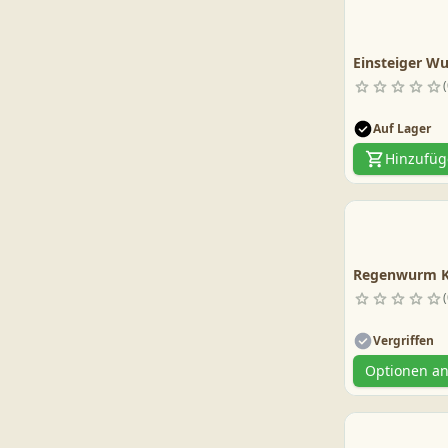
Einsteiger Wu
Auf Lager
Hinzufü
Regenwurm K
Vergriffen
Optionen a