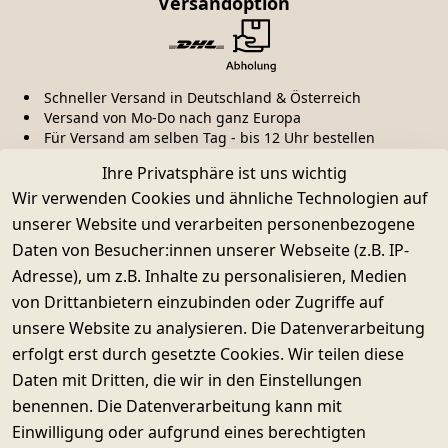
Versandoption
Schneller Versand in Deutschland & Österreich
Versand von Mo-Do nach ganz Europa
Für Versand am selben Tag - bis 12 Uhr bestellen
Ihre Privatsphäre ist uns wichtig
Kauf ohne Risiko
Wir verwenden Cookies und ähnliche Technologien auf
unserer Website und verarbeiten personenbezogene
Daten von Besucher:innen unserer Webseite (z.B. IP-
Adresse), um z.B. Inhalte zu personalisieren, Medien
Käuferschutz & Datenschutz
von Drittanbietern einzubinden oder Zugriffe auf
Sichere SSL-Verschlüsselung
Widerrufsrecht
unsere Website zu analysieren. Die Datenverarbeitung
erfolgt erst durch gesetzte Cookies. Wir teilen diese
Daten mit Dritten, die wir in den Einstellungen
© SUPERWURM GmbH & Co. KG
benennen. Die Datenverarbeitung kann mit
Impressum
Einwilligung oder aufgrund eines berechtigten