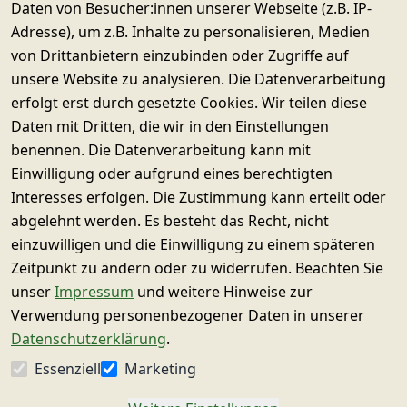
Daten von Besucher:innen unserer Webseite (z.B. IP-
Adresse), um z.B. Inhalte zu personalisieren, Medien
Käuferschutz & Datenschutz
von Drittanbietern einzubinden oder Zugriffe auf
Sichere SSL-Verschlüsselung
Widerrufsrecht
unsere Website zu analysieren. Die Datenverarbeitung
erfolgt erst durch gesetzte Cookies. Wir teilen diese
Daten mit Dritten, die wir in den Einstellungen
© SUPERWURM GmbH & Co. KG
benennen. Die Datenverarbeitung kann mit
Impressum
Einwilligung oder aufgrund eines berechtigten
Interesses erfolgen. Die Zustimmung kann erteilt oder
Datenschutz
abgelehnt werden. Es besteht das Recht, nicht
Barrierefreiheitserklärung
einzuwilligen und die Einwilligung zu einem späteren
Zahlung & Versand
Zeitpunkt zu ändern oder zu widerrufen. Beachten Sie
unser
Impressum
und weitere Hinweise zur
Widerrufsrecht
Verwendung personenbezogener Daten in unserer
AGB
Datenschutzerklärung
.
Händler und Versender
Essenziell
Marketing
Vertrag widerrufen