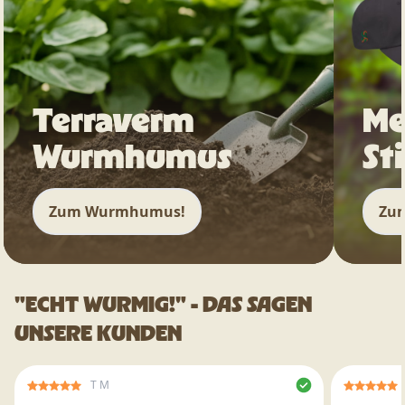
Terraverm
Me
Wurmhumus
St
Zum Wurmhumus!
Zum
"ECHT WURMIG!" - DAS SAGEN
UNSERE KUNDEN
T M