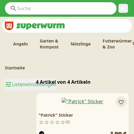
Garten &
Futterwürmer
Angeln
Nützlinge
Kompost
& Zoo
Startseite
4 Artikel von 4 Artikeln
Listeneinstellungen
"Patrick" Sticker
0
3,99 €