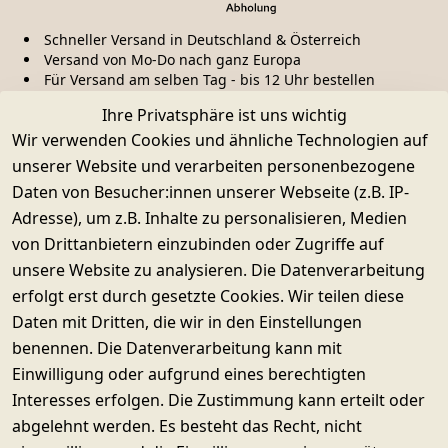
Schneller Versand in Deutschland & Österreich
Versand von Mo-Do nach ganz Europa
Für Versand am selben Tag - bis 12 Uhr bestellen
Ihre Privatsphäre ist uns wichtig
Kauf ohne Risiko
Wir verwenden Cookies und ähnliche Technologien auf
unserer Website und verarbeiten personenbezogene
Daten von Besucher:innen unserer Webseite (z.B. IP-
Adresse), um z.B. Inhalte zu personalisieren, Medien
Käuferschutz & Datenschutz
von Drittanbietern einzubinden oder Zugriffe auf
Sichere SSL-Verschlüsselung
Widerrufsrecht
unsere Website zu analysieren. Die Datenverarbeitung
erfolgt erst durch gesetzte Cookies. Wir teilen diese
Daten mit Dritten, die wir in den Einstellungen
© SUPERWURM GmbH & Co. KG
benennen. Die Datenverarbeitung kann mit
Impressum
Einwilligung oder aufgrund eines berechtigten
Interesses erfolgen. Die Zustimmung kann erteilt oder
Datenschutz
abgelehnt werden. Es besteht das Recht, nicht
Barrierefreiheitserklärung