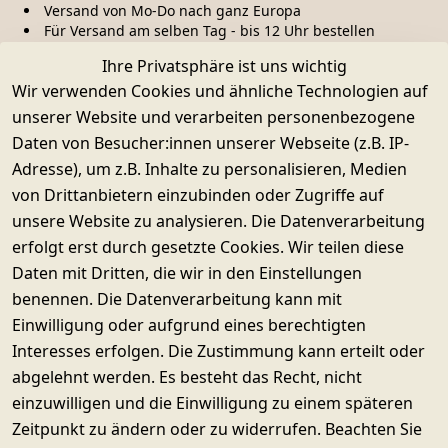
Versand von Mo-Do nach ganz Europa
Für Versand am selben Tag - bis 12 Uhr bestellen
Ihre Privatsphäre ist uns wichtig
Kauf ohne Risiko
Wir verwenden Cookies und ähnliche Technologien auf
unserer Website und verarbeiten personenbezogene
Daten von Besucher:innen unserer Webseite (z.B. IP-
Adresse), um z.B. Inhalte zu personalisieren, Medien
Käuferschutz & Datenschutz
von Drittanbietern einzubinden oder Zugriffe auf
Sichere SSL-Verschlüsselung
Widerrufsrecht
unsere Website zu analysieren. Die Datenverarbeitung
erfolgt erst durch gesetzte Cookies. Wir teilen diese
Daten mit Dritten, die wir in den Einstellungen
© SUPERWURM GmbH & Co. KG
benennen. Die Datenverarbeitung kann mit
Impressum
Einwilligung oder aufgrund eines berechtigten
Interesses erfolgen. Die Zustimmung kann erteilt oder
Datenschutz
abgelehnt werden. Es besteht das Recht, nicht
Barrierefreiheitserklärung
einzuwilligen und die Einwilligung zu einem späteren
Zahlung & Versand
Zeitpunkt zu ändern oder zu widerrufen. Beachten Sie