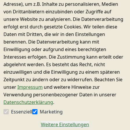
Adresse), um z.B. Inhalte zu personalisieren, Medien
Käuferschutz & Datenschutz
von Drittanbietern einzubinden oder Zugriffe auf
Sichere SSL-Verschlüsselung
Widerrufsrecht
unsere Website zu analysieren. Die Datenverarbeitung
erfolgt erst durch gesetzte Cookies. Wir teilen diese
Daten mit Dritten, die wir in den Einstellungen
© SUPERWURM GmbH & Co. KG
benennen. Die Datenverarbeitung kann mit
Impressum
Einwilligung oder aufgrund eines berechtigten
Interesses erfolgen. Die Zustimmung kann erteilt oder
Datenschutz
abgelehnt werden. Es besteht das Recht, nicht
Barrierefreiheitserklärung
einzuwilligen und die Einwilligung zu einem späteren
Zahlung & Versand
Zeitpunkt zu ändern oder zu widerrufen. Beachten Sie
unser
Impressum
und weitere Hinweise zur
Widerrufsrecht
Verwendung personenbezogener Daten in unserer
AGB
Datenschutzerklärung
.
Händler und Versender
Essenziell
Marketing
Vertrag widerrufen
Weitere Einstellungen